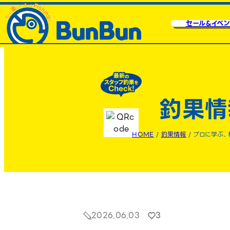
セール&イベン
釣果情
HOME
/
釣果情報
/
プロに学ぶ、
2026.06.03
3