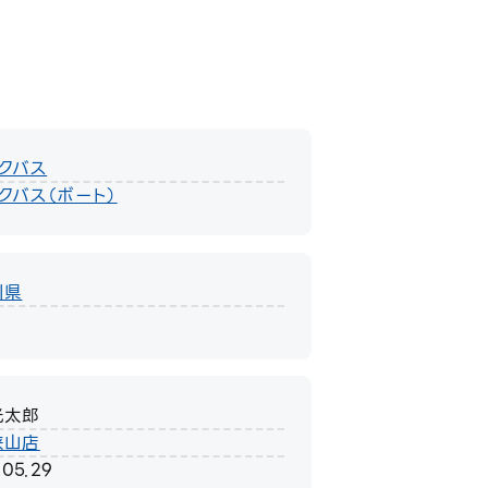
クバス
クバス（ボート）
川県
光太郎
狭山店
.05.29