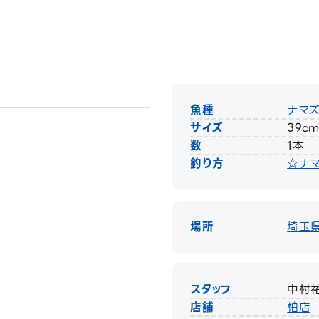
魚種
ナマ
サイズ
39c
数
1本
釣り方
☆ナ
場所
埼玉
スタッフ
中村
店舗
柏店