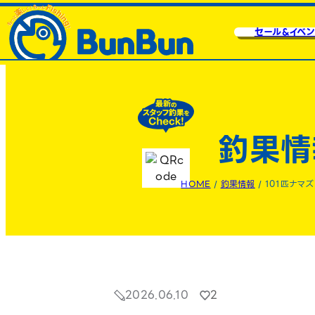
セール&イベン
釣果情
HOME
/
釣果情報
/
101匹ナマズ
2026.06.10
2