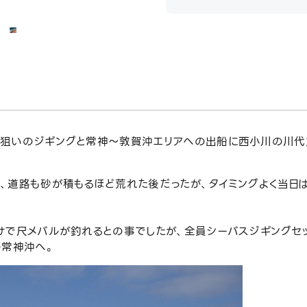
狙いのジギングと常神～敦賀沖エリアへの出船に西小川の川代
、道路も砂が積もるほど荒れた後だったが、タイミングよく当日
けで尺メバルが釣れるとの事でしたが、全員シーバスジギングセ
の常神沖へ。