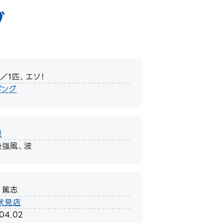
グ
／1匹、エソ！
ギング
県
後強風、波
 篤志
伏見店
.04.02