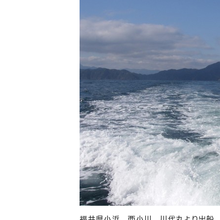
福井県小浜 西小川 川代丸より出船