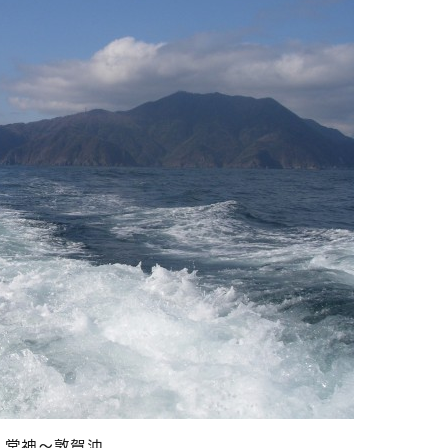
 常神～敦賀沖