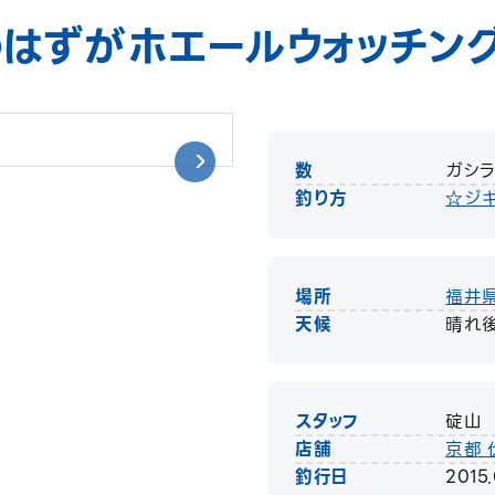
はずがホエールウォッチン
数
ガシラ
釣り方
☆ジ
場所
福井
天候
晴れ
スタッフ
碇山
店舗
京都 
釣行日
2015