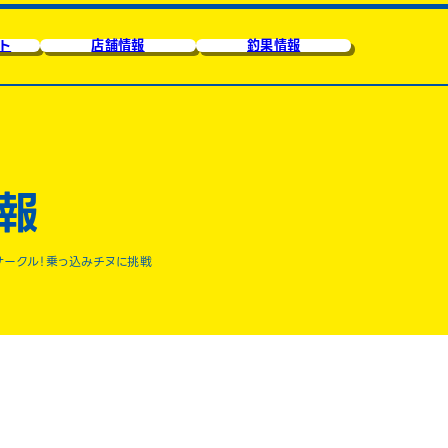
ト
店舗情報
釣果情報
報
サークル！乗っ込みチヌに挑戦