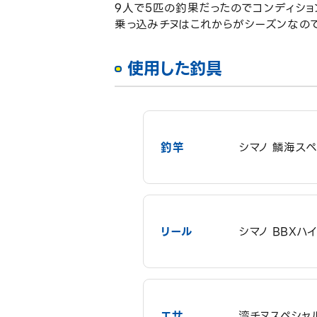
9人で5匹の釣果だったのでコンディショ
乗っ込みチヌはこれからがシーズンなの
使用した釣具
釣竿
シマノ 鱗海スペ
リール
シマノ BBXハ
エサ
湾チヌスペシャ