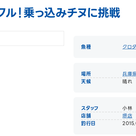
クル！乗っ込みチヌに挑戦
魚種
クロ
場所
兵庫
天候
晴れ
スタッフ
小林
店舗
堺店
釣行日
2015