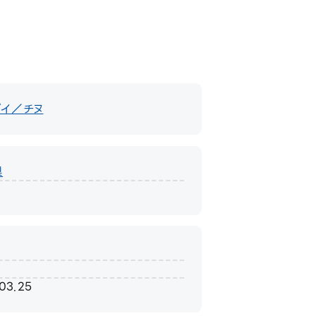
ダイ／チヌ
県
.03.25