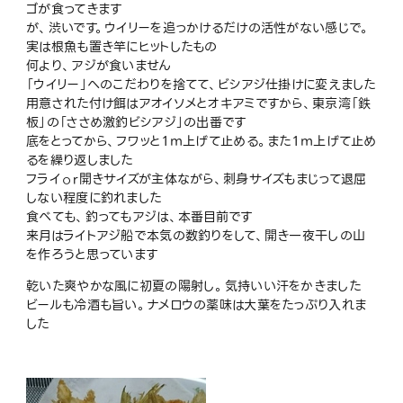
ゴが食ってきます
が、渋いです。ウイリーを追っかけるだけの活性がない感じで。
実は根魚も置き竿にヒットしたもの
何より、アジが食いません
「ウイリー」へのこだわりを捨てて、ビシアジ仕掛けに変えました
用意された付け餌はアオイソメとオキアミですから、東京湾「鉄
板」の「ささめ激釣ビシアジ」の出番です
底をとってから、フワッと１ｍ上げて止める。また１ｍ上げて止め
るを繰り返しました
フライоr開きサイズが主体ながら、刺身サイズもまじって退屈
しない程度に釣れました
食べても、釣ってもアジは、本番目前です
来月はライトアジ船で本気の数釣りをして、開き一夜干しの山
を作ろうと思っています
乾いた爽やかな風に初夏の陽射し。気持いい汗をかきました
ビールも冷酒も旨い。ナメロウの薬味は大葉をたっぷり入れま
した