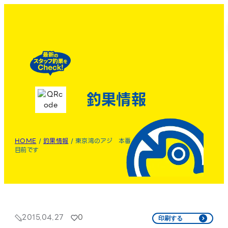
釣果情報
HOME
/
釣果情報
/
東京湾のアジ 本番
目前です
2015.04.27
0
印刷する