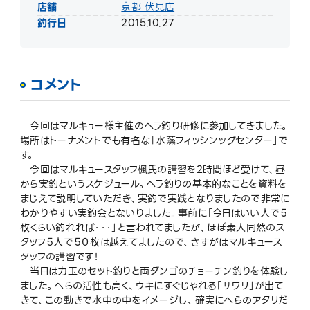
店舗
京都 伏見店
釣行日
2015.10.27
コメント
今回はマルキュー様主催のヘラ釣り研修に参加してきました。
場所はトーナメントでも有名な「水藻フィッシンッグセンター」で
す。
今回はマルキュースタッフ楓氏の講習を2時間ほど受けて、昼
から実釣というスケジュール。ヘラ釣りの基本的なことを資料を
まじえて説明していただき、実釣で実践となりましたので非常に
わかりやすい実釣会とないりました。事前に「今日はいい人で５
枚くらい釣れれば・・・」と言われてましたが、ほぼ素人同然のス
タッフ５人で５０枚は越えてましたので、さすがはマルキュース
タッフの講習です！
当日は力玉のセット釣りと両ダンゴのチョーチン釣りを体験し
ました。へらの活性も高く、ウキにすぐじゃれる「サワリ」が出て
きて、この動きで水中の中をイメージし、確実にへらのアタリだ