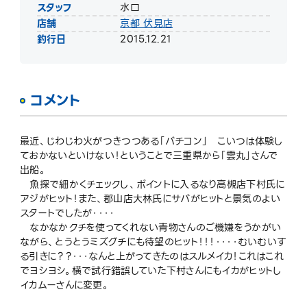
スタッフ
水口
店舗
京都 伏見店
釣行日
2015.12.21
コメント
最近、じわじわ火がつきつつある「バチコン」 こいつは体験し
ておかないといけない！ということで三重県から「雲丸」さんで
出船。
魚探で細かくチェックし、ポイントに入るなり高槻店下村氏に
アジがヒット！また、郡山店大林氏にサバがヒットと景気のよい
スタートでしたが・・・・
なかなかクチを使ってくれない青物さんのご機嫌をうかがい
ながら、とうとうミズグチにも待望のヒット！！！・・・・むいむいす
る引きに？？・・・なんと上がってきたのはスルメイカ！これはこれ
でヨシヨシ。横で試行錯誤していた下村さんにもイカがヒットし
イカムーさんに変更。