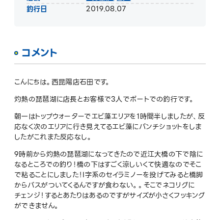
釣行日
2019.08.07
コメント
こんにちは。西昆陽店石田です。
灼熱の琵琶湖に店長とお客様で3人でボートでの釣行です。
朝一はトップウォーターでエビ藻エリアを1時間半しましたが、反
応なく次のエリアに行き見えてるエビ藻にパンチショットをしま
したがこれまた反応なし。
9時前から灼熱の琵琶湖になってきたので近江大橋の下で陰に
なるところでの釣り！橋の下はすごく涼しいくて快適なのでそこ
で粘ることにしました！I字系のセイラミノーを投げてみると橋脚
からバスがついてくるんですが食わない。。そこでネコリグに
チェンジ！するとあたりはあるのですがサイズが小さくフッキング
ができません。