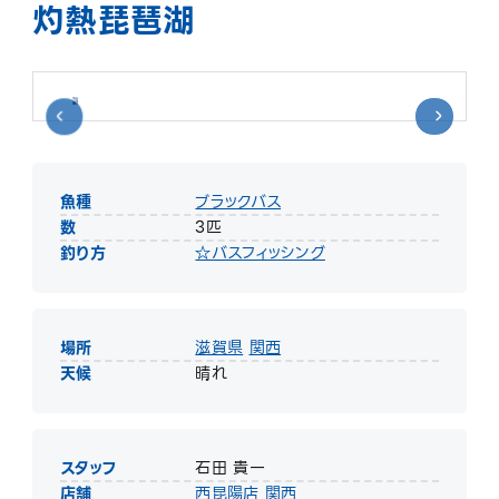
灼熱琵琶湖
魚種
ブラックバス
数
3匹
釣り方
☆バスフィッシング
場所
滋賀県
関西
天候
晴れ
スタッフ
石田 貴一
店舗
西昆陽店
関西