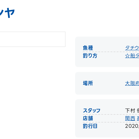
ンヤ
魚種
タチ
釣り方
☆船
場所
大阪
スタッフ
下村 
店舗
関西
釣行日
2020.