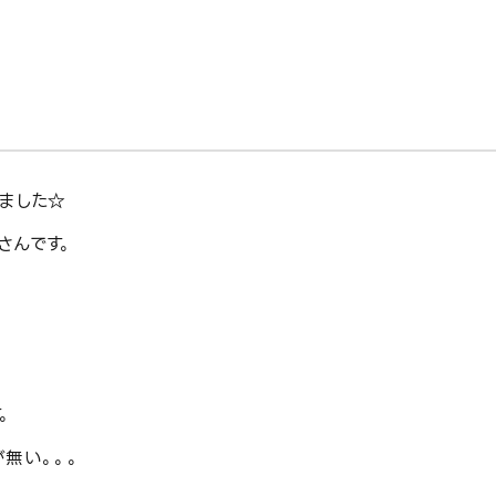
ました☆
さんです。
。
。
無い。。。