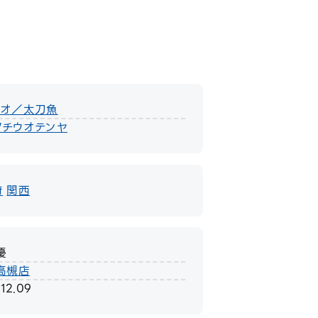
ウオ／太刀魚
タチウオテンヤ
府
関西
優
高槻店
12.09