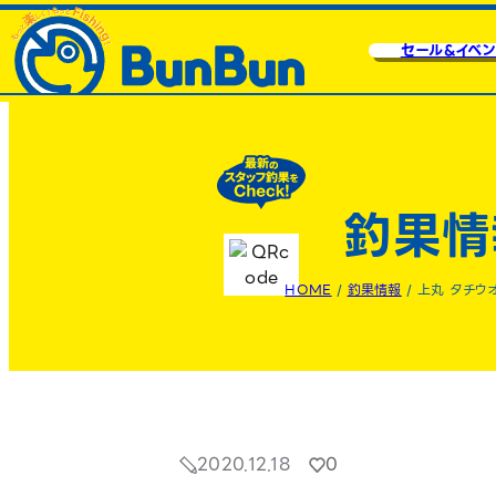
セール&イベン
釣果情
HOME
/
釣果情報
/
上丸 タチウ
2020.12.18
0