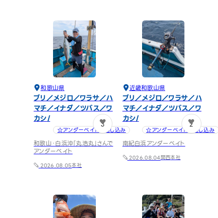
和歌山県
近畿
和歌山県
ブリ／メジロ／ワラサ／ハ
ブリ／メジロ／ワラサ／ハ
マチ／イナダ／ツバス／ワ
マチ／イナダ／ツバス／ワ
カシ
カシ
3
2
☆アンダーベイト／落し込み
☆アンダーベイト／落し込み
和歌山・白浜沖「丸浩丸」さんで
南紀白浜アンダーベイト
アンダーベイト
関西
本社
2026.08.04
本社
2026.08.05