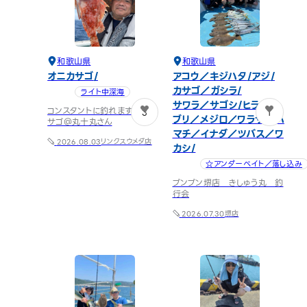
和歌山県
和歌山県
オニカサゴ
アコウ／キジハタ
アジ
カサゴ／ガシラ
ライト中深海
サワラ／サゴシ
ヒラメ
コンスタントに釣れます 鬼カ
3
1
ブリ／メジロ／ワラサ／ハ
サゴ＠丸十丸さん
マチ／イナダ／ツバス／ワ
リンクスウメダ店
2026.08.03
カシ
☆アンダーベイト／落し込み
ブンブン堺店 きしゅう丸 釣
行会
堺店
2026.07.30