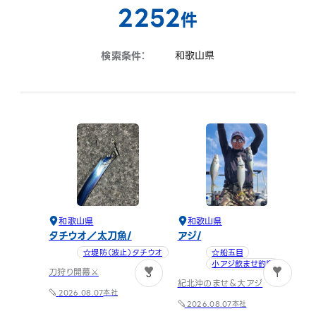
2252
件
検索条件：
和歌山県
和歌山県
和歌山県
タチウオ／太刀魚
アジ
☆堤防（波止）タチウオ
☆船五目
小アジ飲ませ釣り
刀狩り開幕⚔️
3
1
紀北沖のませ＆大アジ
本社
2026.08.07
本社
2026.08.07