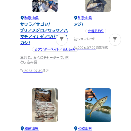
和歌山県
和歌山県
サワラ／サゴシ
アジ
ブリ／メジロ／ワラサ／ハ
☆堤防釣り
マチ／イナダ／ツバス／ワ
初ショアレッド
1
7
カシ
西昆陽店
2026.07.29
☆アンダーベイト／落し込み
三邦丸、みくにチャーターで、落
とし込み便
堺店
2026.07.30
和歌山県
和歌山県