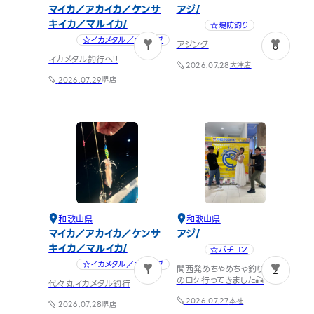
マイカ／アカイカ／ケンサ
アジ
キイカ／マルイカ
☆堤防釣り
☆イカメタル／オモリグ
アジング
1
8
イカメタル釣行へ!!
大津店
2026.07.28
堺店
2026.07.29
和歌山県
和歌山県
マイカ／アカイカ／ケンサ
アジ
キイカ／マルイカ
☆バチコン
☆イカメタル／オモリグ
関西発めちゃめちゃ釣りたい！
1
2
のロケ行ってきました🎣
代々丸イカメタル釣行
本社
2026.07.27
堺店
2026.07.28