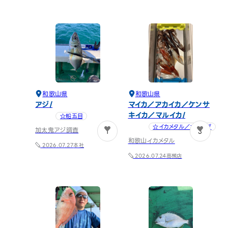
和歌山県
和歌山県
アジ
マイカ／アカイカ／ケンサ
キイカ／マルイカ
☆船五目
☆イカメタル／オモリグ
加太鬼アジ調査
1
3
和歌山イカメタル
本社
2026.07.27
高槻店
2026.07.24