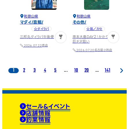
和歌山県
和歌山県
マダイ
真鯛
その他
☆タイラバ
☆筏／カセ
三邦丸タイラバ午後便
串本大島DAY2！かかり釣りで
2
1
巨チヌ狙い
堺店
2026.07.22
名古屋小牧店
2026.07.20
1
2
3
4
5
...
10
20
...
141
セール&イベント
店舗情報
釣果情報