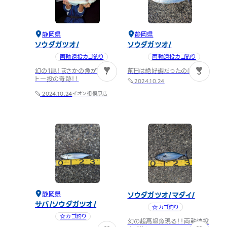
静岡県
静岡県
ソウダガツオ
ソウダガツオ
両軸遠投カゴ釣り
両軸遠投カゴ釣り
幻の1尾！まさかの魚が！！ラス
前日は絶好調だったのに。。。
7
3
ト一投の奇跡！！
2024.10.24
イオン相模原店
2024.10.24
静岡県
ソウダガツオ
マダイ
サバ
ソウダガツオ
☆カゴ釣り
☆カゴ釣り
幻の超高級魚現る！！両軸遠投