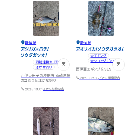
静岡県
静岡県
アジ
カンパチ
アオリイカ
ソウダガツオ
ソウダガツオ
☆エギング
☆ショアジギング
両軸遠投カゴ釣り
5
3
泳がせ釣り
西伊豆エギング＆SLS
西伊豆田子の沖堤防 両軸遠投
イオン相模原店
2025.09.05
カゴ釣り＆泳がせ釣り
イオン相模原店
2025.10.01