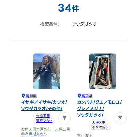
34
件
検索条件：
ソウダガツオ
高知県
高知県
イサギ／イサキ
カツオ
カンパチ
クエ／モロコ
ソウダガツオ
その他
グレ／メジナ
ソウダガツオ
☆船五目
1
2
天秤フカセ
天秤スボ
泳がせ釣り
お魚天国室戸釣行 天秤五目
＠満兵衛丸さん
室戸遠征