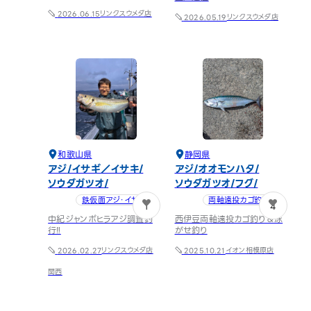
リンクスウメダ店
2026.06.15
リンクスウメダ店
2026.05.19
和歌山県
静岡県
アジ
イサギ／イサキ
アジ
オオモンハタ
ソウダガツオ
ソウダガツオ
フグ
鉄仮面アジ・イサキ
両軸遠投カゴ釣り
1
4
中紀ジャンボヒラアジ調査釣
西伊豆両軸遠投カゴ釣り＆泳
行‼️
がせ釣り
リンクスウメダ店
イオン相模原店
2026.02.27
2025.10.21
関西