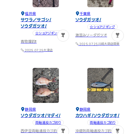
福井県
千葉県
サワラ／サゴシ
ソウダガツオ
ソウダガツオ
☆ショアジギング
☆ショアジギング
激混みソーダガツオ
4
2
青物爆釣❗️
川崎大師店
関東
2025.07.25
大津店
2025.07.25
静岡県
静岡県
ソウダガツオ
マダイ
カワハギ
ソウダガツオ
両軸遠投カゴ釣り
両軸遠投カゴ釣り
西伊豆両軸遠投カゴ釣り
沖堤防両軸遠投カゴ釣り！！
4
5