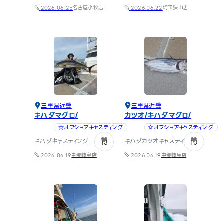
名古屋小牧店
埼玉狭山店
2026.06.25
2026.06.22
三重県
近畿
三重県
近畿
キハダマグロ
カツオ
キハダマグロ
☆オフショアキャスティング
☆オフショアキャスティング
キハダキャスティング
キハダカツオキャスティング
13
10
中部
岐阜店
中部
岐阜店
2026.06.19
2026.06.19