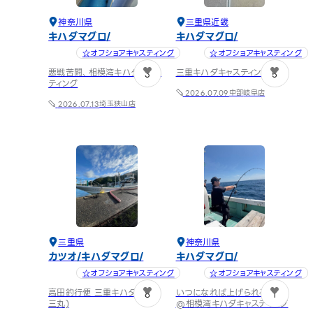
神奈川県
三重県
近畿
キハダマグロ
キハダマグロ
☆オフショアキャスティング
☆オフショアキャスティング
悪戦苦闘、相模湾キハダキャス
三重キハダキャスティング
3
5
ティング
中部
岐阜店
2026.07.09
埼玉狭山店
2026.07.13
三重県
神奈川県
カツオ
キハダマグロ
キハダマグロ
☆オフショアキャスティング
☆オフショアキャスティング
高田釣行便 三重キハダ(一二
いつになれば上げられるのか
8
1
三丸)
@相模湾キハダキャスティング