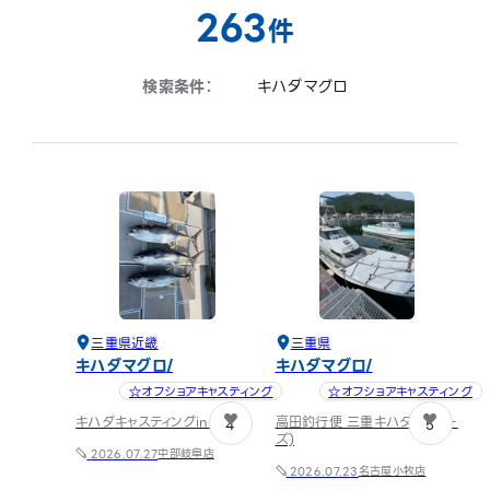
263
件
検索条件：
キハダマグロ
三重県
近畿
三重県
キハダマグロ
キハダマグロ
☆オフショアキャスティング
☆オフショアキャスティング
キハダキャスティングin三重
高田釣行便 三重キハダ(ハロー
4
5
ズ)
中部
岐阜店
2026.07.27
名古屋小牧店
2026.07.23