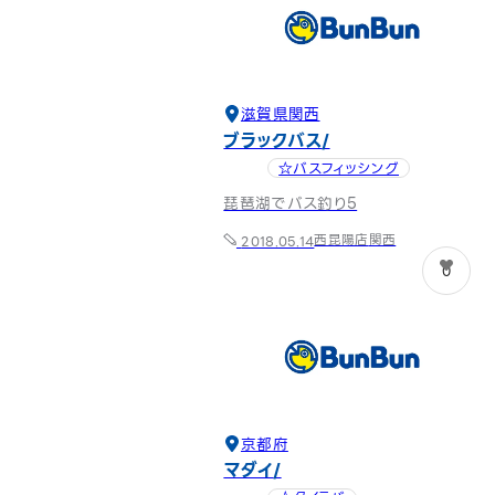
滋賀県
関西
ブラックバス
☆バスフィッシング
琵琶湖でバス釣り5
西昆陽店
関西
2018.05.14
0
京都府
マダイ