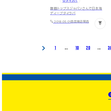
☆タイラバ
舞鶴トップスジャパンさんで日本海
ディープタイラバ
西昆陽店
関西
2018.05.01
0
1
...
10
20
...
3