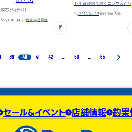
☆タイラバ
芥川管理釣り場でニジマス釣り
明石タイラバ！！
西昆陽店
関西
2018.04.27
西昆陽店
関西
2018.04.27
0
8
39
40
41
42
...
50
...
55
セール&イベント
店舗情報
釣果