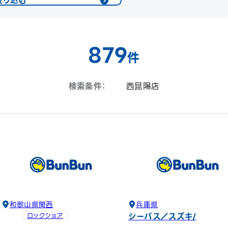
絞り込む
879
件
検索条件：
西昆陽店
和歌山県
関西
兵庫県
シーバス／スズキ
ロックショア