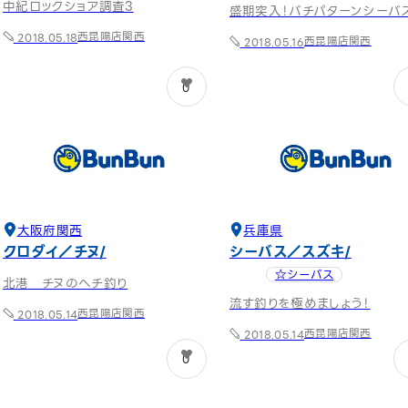
中紀ロックショア調査3
盛期突入！バチパターンシーバ
西昆陽店
関西
2018.05.18
西昆陽店
関西
2018.05.16
0
大阪府
関西
兵庫県
クロダイ／チヌ
シーバス／スズキ
☆シーバス
北港 チヌのへチ釣り
流す釣りを極めましょう！
西昆陽店
関西
2018.05.14
西昆陽店
関西
2018.05.14
0