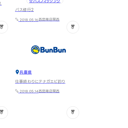
☆バスフィッシング
ス
バス修行2
西昆陽店
関西
2018.05.16
0
0
兵庫県
仕事終わりにテナガエビ釣り
西昆陽店
関西
2018.05.14
0
0