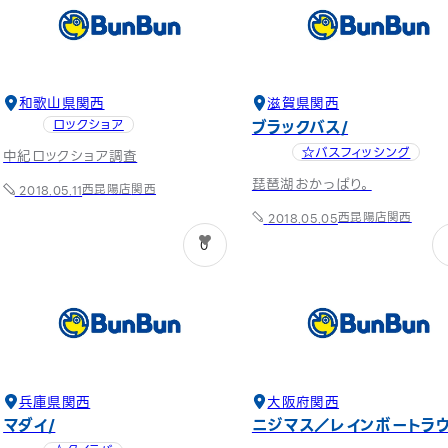
和歌山県
関西
滋賀県
関西
ブラックバス
ロックショア
☆バスフィッシング
中紀ロックショア調査
琵琶湖おかっぱり。
西昆陽店
関西
2018.05.11
西昆陽店
関西
2018.05.05
0
兵庫県
関西
大阪府
関西
マダイ
ニジマス／レインボートラ