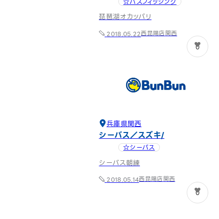
☆バスフィッシング
琵琶湖オカッパリ
西昆陽店
関西
2018.05.22
0
兵庫県
関西
シーバス／スズキ
☆シーバス
シーバス朝練
西昆陽店
関西
2018.05.14
0