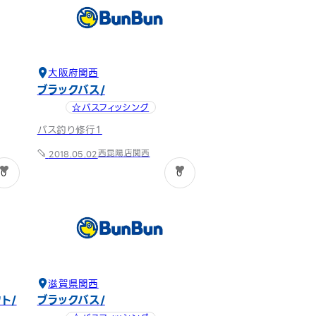
大阪府
関西
ブラックバス
☆バスフィッシング
バス釣り修行１
西昆陽店
関西
2018.05.02
0
0
滋賀県
関西
ウト
ブラックバス