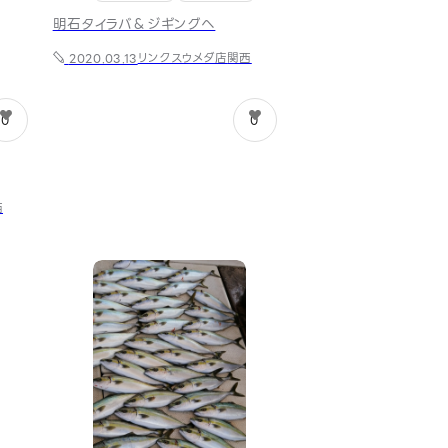
明石タイラバ＆ジギングへ
リンクスウメダ店
関西
2020.03.13
0
0
西