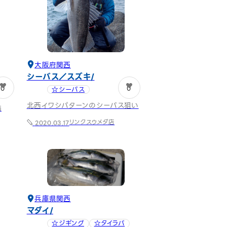
大阪府
関西
シーバス／スズキ
0
0
☆シーバス
北西イワシパターンのシーバス狙い
西
リンクスウメダ店
2020.03.17
兵庫県
関西
マダイ
☆ジギング
☆タイラバ