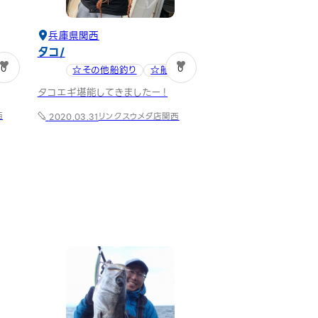
兵庫県
関西
タコ
0
0
☆その他船釣り
☆船タコ
タコエギ堪能してきましたー！
西
リンクスウメダ店
関西
2020.03.31