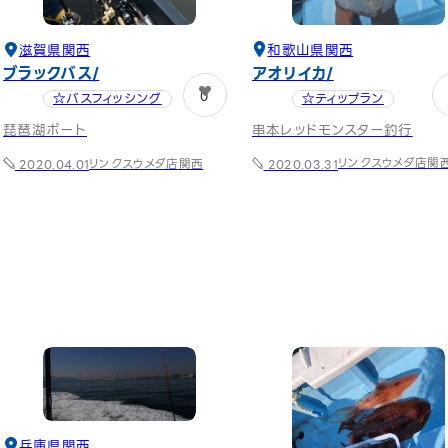
和歌山県
関西
滋賀県
関西
アオリイカ
ブラックバス
0
☆ティップラン
☆バスフィッシング
串本レッドモンスター釣行
琵琶湖ボート
リンクスウメダ店
関
リンクスウメダ店
関西
2020.03.31
2020.04.01
兵庫県
関西