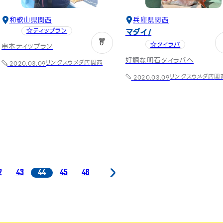
和歌山県
関西
兵庫県
関西
マダイ
☆ティップラン
0
☆タイラバ
串本ティップラン
好調な明石タイラバへ
リンクスウメダ店
関西
2020.03.09
リンクスウメダ店
関
2020.03.09
2
43
44
45
46