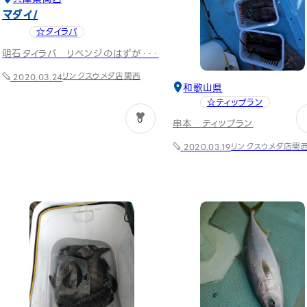
マダイ
☆タイラバ
明石タイラバ リベンジのはずが・・・
リンクスウメダ店
関西
2020.03.24
和歌山県
☆ティップラン
0
串本 ティップラン
リンクスウメダ店
関
2020.03.19