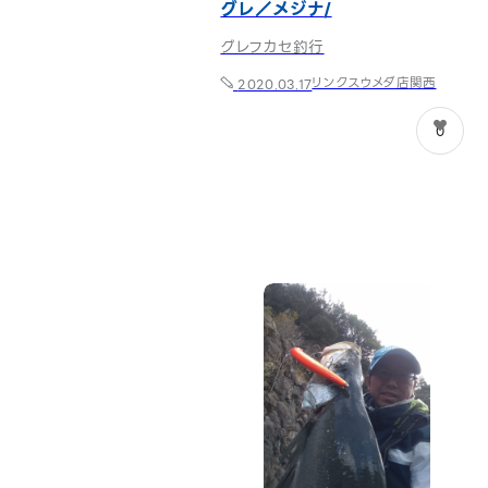
グレ／メジナ
グレフカセ釣行
リンクスウメダ店
関西
2020.03.17
0