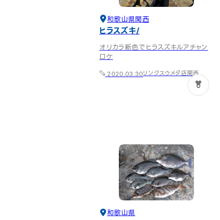
和歌山県
関西
ヒラスズキ
オリカラ新色でヒラスズキルアチャン
ロケ
リンクスウメダ店
関西
2020.03.30
0
和歌山県