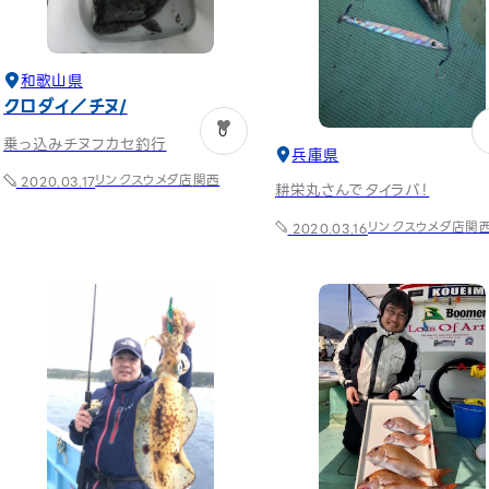
和歌山県
クロダイ／チヌ
0
乗っ込みチヌフカセ釣行
兵庫県
リンクスウメダ店
関西
2020.03.17
耕栄丸さんでタイラバ！
リンクスウメダ店
関
2020.03.16