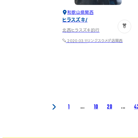
和歌山県
関西
ヒラスズキ
0
北西ヒラスズキ釣行
リンクスウメダ店
関西
2020.03.11
1
...
10
20
...
4