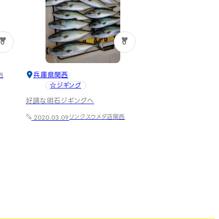
0
0
兵庫県
関西
西
☆ジギング
好調な明石ジギングへ
リンクスウメダ店
関西
2020.03.09