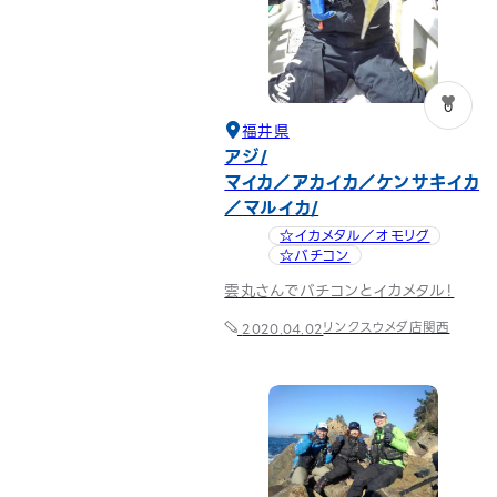
0
福井県
アジ
マイカ／アカイカ／ケンサキイカ
／マルイカ
☆イカメタル／オモリグ
☆バチコン
雲丸さんでバチコンとイカメタル！
リンクスウメダ店
関西
2020.04.02