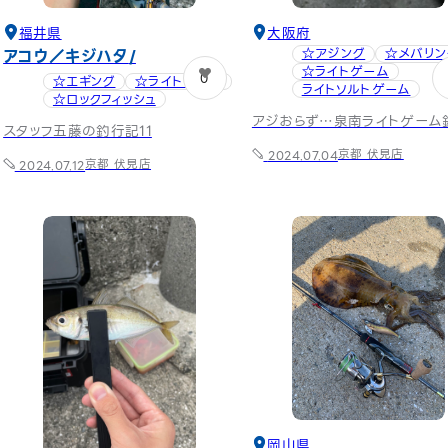
福井県
大阪府
アコウ／キジハタ
☆アジング
☆メバリン
☆ライトゲーム
0
☆エギング
☆ライトゲーム
ライトソルトゲーム
☆ロックフィッシュ
アジおらず…泉南ライトゲーム
スタッフ五藤の釣行記11
京都 伏見店
2024.07.04
京都 伏見店
2024.07.12
岡山県