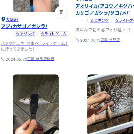
アオリイカ
アコウ／キジハ
カサゴ／ガシラ
タコ
メバ
0
大阪府
☆エギング
☆ライトゲ
アジ
カサゴ／ガシラ
瀬戸内で初の春アオリ狙い！！
☆アジング
☆ライトゲーム
京都 伏見店
2024.06.13
スタッフ上角 泉南へ「ライトゲーム」
に行ってきました！
京都 伏見店
関西
2024.06.20