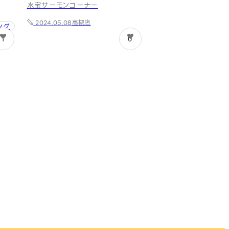
水宝サーモンコーナー
高槻店
2024.05.08
ング
1
0
する