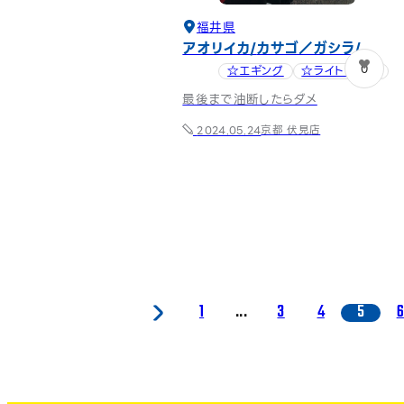
福井県
アオリイカ
カサゴ／ガシラ
0
☆エギング
☆ライトゲーム
最後まで油断したらダメ
京都 伏見店
2024.05.24
1
...
3
4
5
6