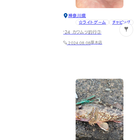
神奈川県
☆ライトゲーム
チャビング
1
‘24 カワムツ釣行③
厚木店
2024.08.08