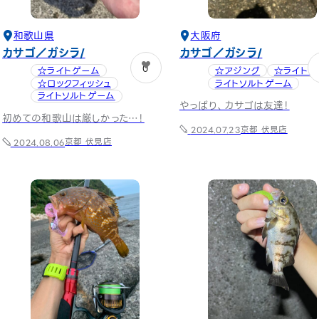
和歌山県
大阪府
カサゴ／ガシラ
カサゴ／ガシラ
0
☆ライトゲーム
☆アジング
☆ライトゲ
☆ロックフィッシュ
ライトソルトゲーム
ライトソルトゲーム
やっぱり、カサゴは友達！
初めての和歌山は厳しかった…！
京都 伏見店
2024.07.23
京都 伏見店
2024.08.06