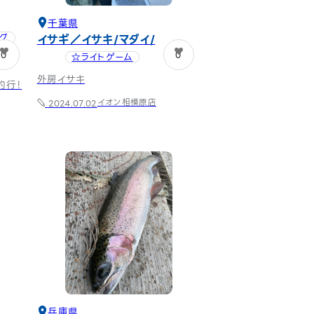
千葉県
イサギ／イサキ
マダイ
グ
0
0
☆ライトゲーム
外房イサキ
釣行！
イオン相模原店
2024.07.02
兵庫県