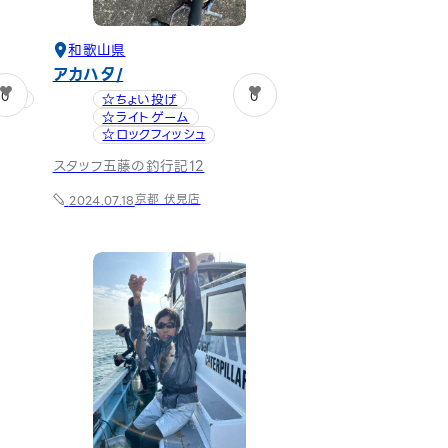
和歌山県
アカハタ
0
0
ーム
☆ちょい投げ
☆ライトゲーム
☆ロックフィッシュ
スタッフ五藤の釣行記12
京都 伏見店
2024.07.18