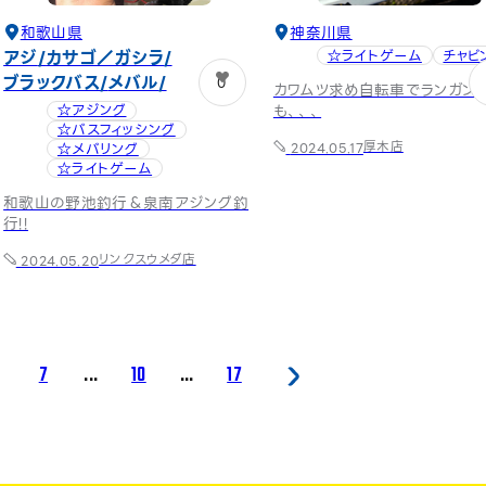
和歌山県
神奈川県
アジ
カサゴ／ガシラ
☆ライトゲーム
チャビ
ブラックバス
メバル
0
カワムツ求め自転車でランガン
も、、、
☆アジング
☆バスフィッシング
厚木店
2024.05.17
☆メバリング
☆ライトゲーム
和歌山の野池釣行＆泉南アジング釣
行!!
リンクスウメダ店
2024.05.20
7
...
10
...
17