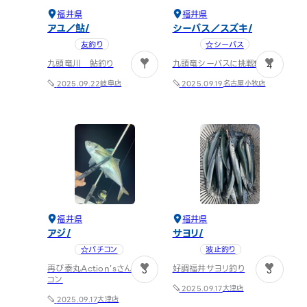
福井県
福井県
アユ／鮎
シーバス／スズキ
友釣り
☆シーバス
九頭竜川 鮎釣り
九頭竜シーバスに挑戦❗️
1
4
岐阜店
名古屋小牧店
2025.09.22
2025.09.19
福井県
福井県
アジ
サヨリ
☆バチコン
波止釣り
再び泰丸Action’sさんでバチ
好調福井サヨリ釣り
3
3
コン
大津店
2025.09.17
大津店
2025.09.17