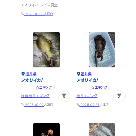
アオリイカ・ツバス調査
大津店
2025.10.03
福井県
福井県
アオリイカ
アオリイカ
☆エギング
☆エギング
好調福井エギング
福井エギング
4
3
大津店
大津店
2025.10.02
2025.09.24