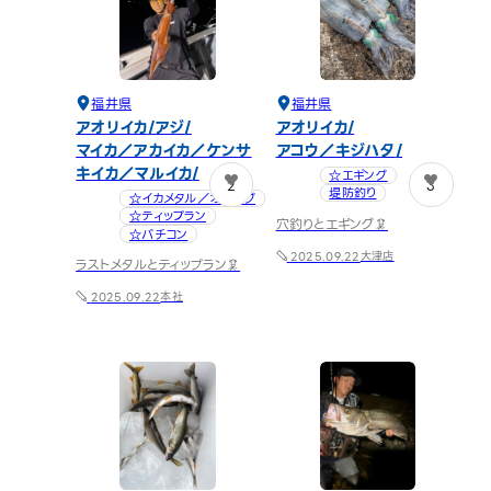
福井県
福井県
アオリイカ
アジ
アオリイカ
マイカ／アカイカ／ケンサ
アコウ／キジハタ
キイカ／マルイカ
☆エギング
2
3
堤防釣り
☆イカメタル／オモリグ
☆ティップラン
穴釣りとエギング🦑
☆バチコン
大津店
2025.09.22
ラストメタルとティップラン🦑
本社
2025.09.22