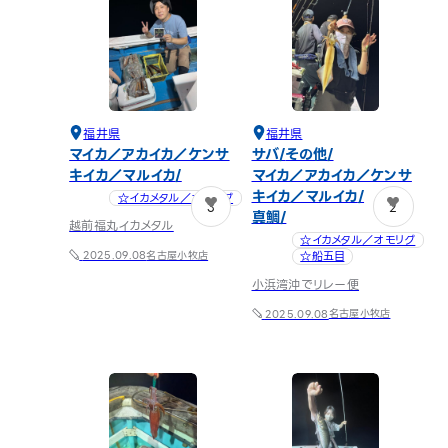
福井県
福井県
マイカ／アカイカ／ケンサ
サバ
その他
キイカ／マルイカ
マイカ／アカイカ／ケンサ
キイカ／マルイカ
☆イカメタル／オモリグ
3
2
真鯛
越前福丸イカメタル
☆イカメタル／オモリグ
名古屋小牧店
☆船五目
2025.09.08
小浜湾沖でリレー便
名古屋小牧店
2025.09.08