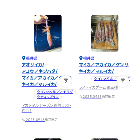
福井県
福井県
アオリイカ
マイカ／アカイカ／ケンサ
アコウ／キジハタ
キイカ／マルイカ
マイカ／アカイカ／ケンサ
☆イカメタル／オモリグ
2
1
キイカ／マルイカ
ラストイカゲーム第三弾
☆イカメタル／オモリグ
高井田店
☆ティップラン
2025.09.15
イカメタルシーズン終盤ラスト
釣行！
高井田店
2025.09.16