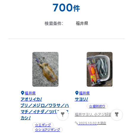
700
件
検索条件：
福井県
福井県
福井県
アオリイカ
サヨリ
ブリ／メジロ／ワラサ／ハ
☆堤防釣り
マチ／イナダ／ツバス／ワ
福井サヨリ、小アジ好調
1
4
カシ
大津店
2025.10.02
☆エギング
☆ショアジギング