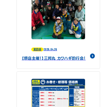
2026.04.26
実釣会
【堺店主催！】三邦丸 カワハギ釣行会！