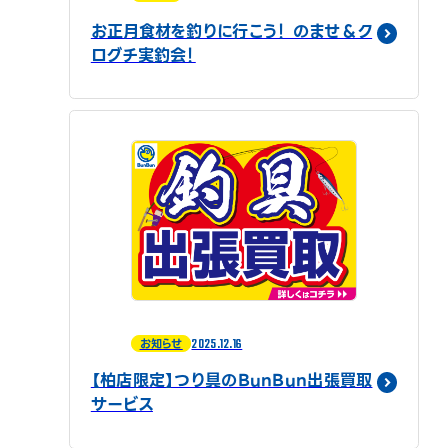
お正月食材を釣りに行こう！ のませ＆ク
ログチ実釣会！
2025.12.16
お知らせ
【柏店限定】つり具のBunBun出張買取
サービス