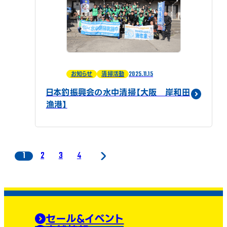
2025.11.15
お知らせ
清掃活動
日本釣振興会の水中清掃【大阪 岸和田
漁港】
1
2
3
4
セール&イベント