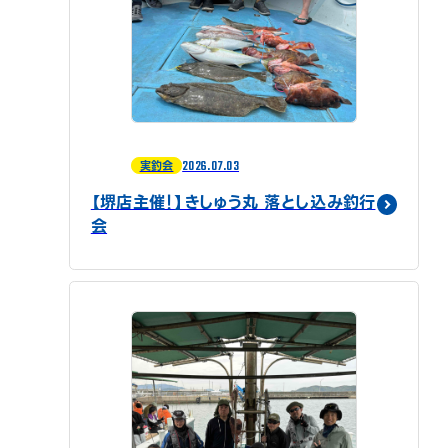
2026.07.03
実釣会
【堺店主催！】きしゅう丸 落とし込み釣行
会