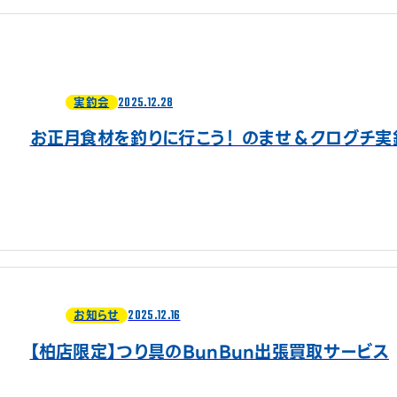
2025.12.28
実釣会
お正月食材を釣りに行こう！ のませ＆クログチ実
2025.12.16
お知らせ
【柏店限定】つり具のBunBun出張買取サービス