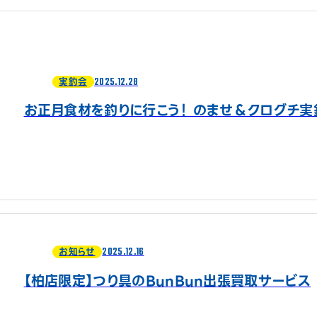
2025.12.28
実釣会
お正月食材を釣りに行こう！ のませ＆クログチ実
2025.12.16
お知らせ
【柏店限定】つり具のBunBun出張買取サービス