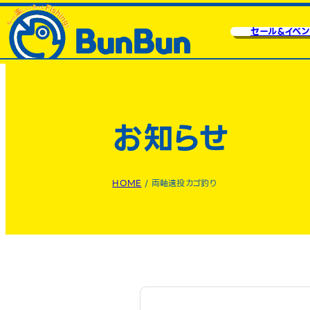
セール&イベン
お知らせ
HOME
/
両軸遠投カゴ釣り