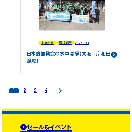
2025.11.15
お知らせ
清掃活動
日本釣振興会の水中清掃【大阪 岸和田
漁港】
1
2
3
4
セール&イベント