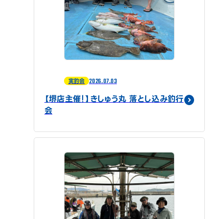
2026.07.03
実釣会
【堺店主催！】きしゅう丸 落とし込み釣行
会