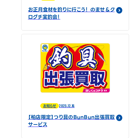
お正月食材を釣りに行こう！ のませ＆ク
ログチ実釣会！
2025.12.16
お知らせ
【柏店限定】つり具のBunBun出張買取
サービス