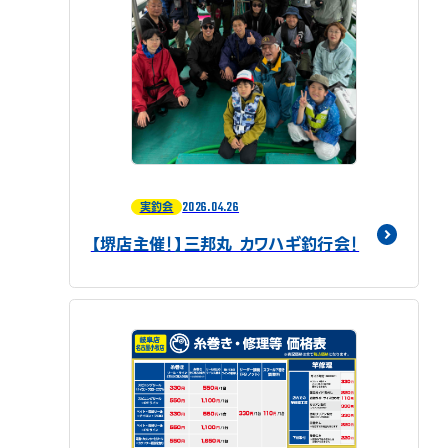
2026.04.26
実釣会
【堺店主催！】三邦丸 カワハギ釣行会！