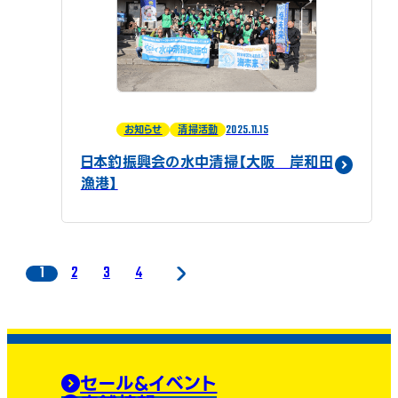
2025.11.15
お知らせ
清掃活動
日本釣振興会の水中清掃【大阪 岸和田
漁港】
1
2
3
4
セール&イベント