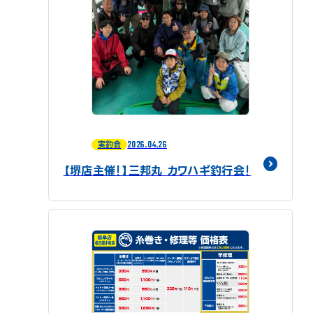
2026.04.26
実釣会
【堺店主催！】三邦丸 カワハギ釣行会！