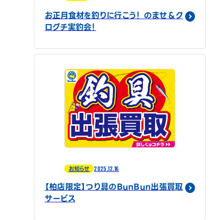
お正月食材を釣りに行こう！ のませ＆ク
ログチ実釣会！
2025.12.16
お知らせ
【柏店限定】つり具のBunBun出張買取
サービス