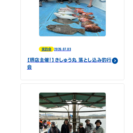
2026.07.03
実釣会
【堺店主催！】きしゅう丸 落とし込み釣行
会