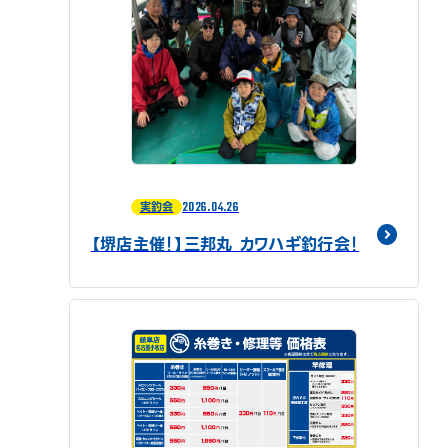
2026.04.26
実釣会
【堺店主催！】三邦丸 カワハギ釣行会！