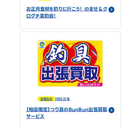
お正月食材を釣りに行こう！ のませ＆ク
ログチ実釣会！
2025.12.16
お知らせ
【柏店限定】つり具のBunBun出張買取
サービス