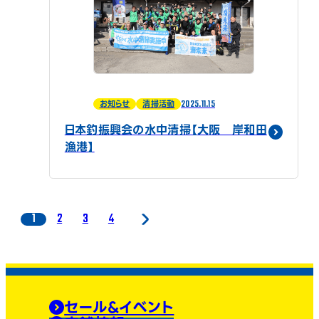
2025.11.15
お知らせ
清掃活動
日本釣振興会の水中清掃【大阪 岸和田
漁港】
1
2
3
4
セール&イベント