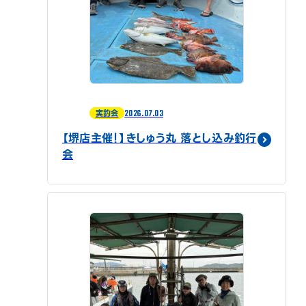
2026.07.03
実釣会
【堺店主催！】きしゅう丸 落とし込み釣行
会