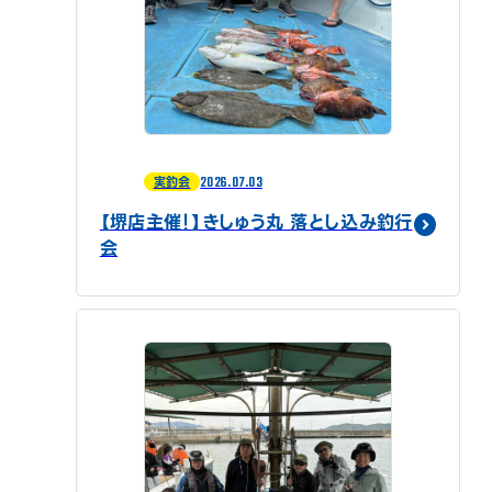
2026.07.03
実釣会
【堺店主催！】きしゅう丸 落とし込み釣行
会