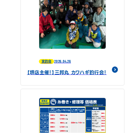
2026.04.26
実釣会
【堺店主催！】三邦丸 カワハギ釣行会！