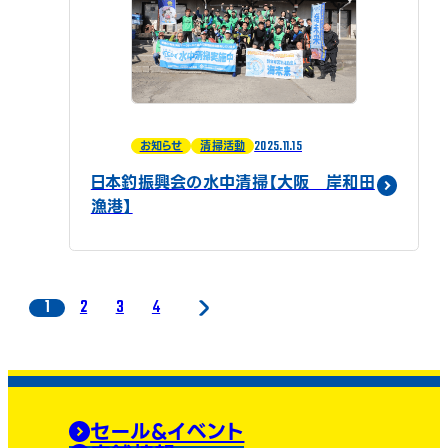
2025.11.15
お知らせ
清掃活動
日本釣振興会の水中清掃【大阪 岸和田
漁港】
1
2
3
4
セール&イベント