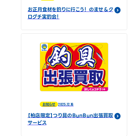
お正月食材を釣りに行こう！ のませ＆ク
ログチ実釣会！
2025.12.16
お知らせ
【柏店限定】つり具のBunBun出張買取
サービス