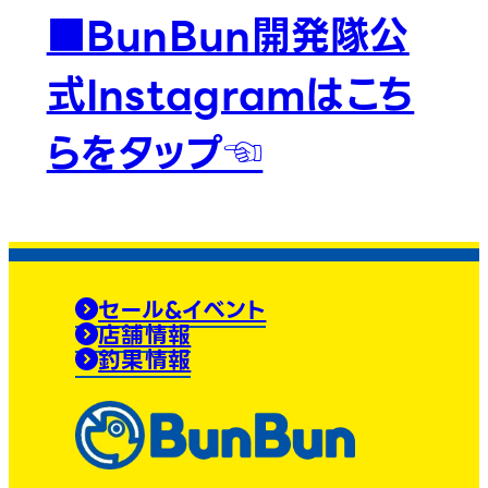
■BunBun開発隊公
式Instagramはこち
らをタップ☜
セール&イベント
店舗情報
釣果情報