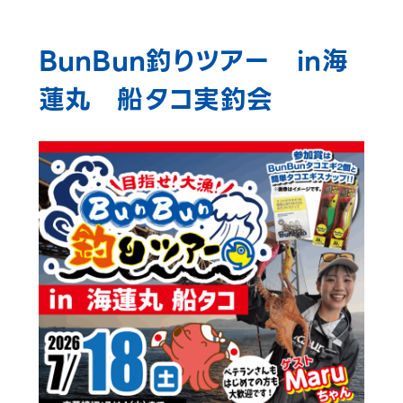
BunBun釣りツアー in海
蓮丸 船タコ実釣会