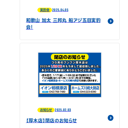
2025.04.05
実釣会
和歌山 加太 三邦丸 船アジ五目実釣
会！
2025.02.03
お知らせ
【厚木店】閉店のお知らせ