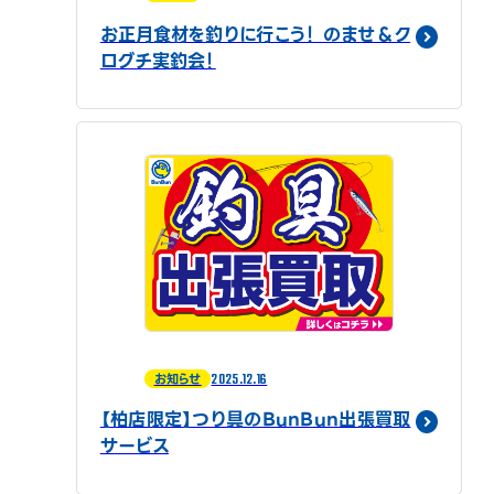
お正月食材を釣りに行こう！ のませ＆ク
ログチ実釣会！
2025.12.16
お知らせ
【柏店限定】つり具のBunBun出張買取
サービス