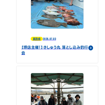
2026.07.03
実釣会
【堺店主催！】きしゅう丸 落とし込み釣行
会