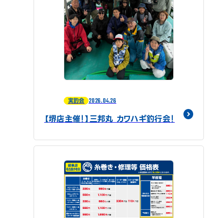
2026.04.26
実釣会
【堺店主催！】三邦丸 カワハギ釣行会！