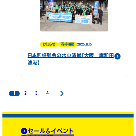
2025.11.15
お知らせ
清掃活動
日本釣振興会の水中清掃【大阪 岸和田
漁港】
1
2
3
4
セール&イベント