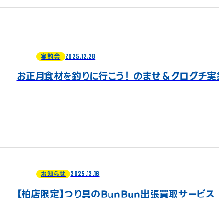
2025.12.28
実釣会
お正月食材を釣りに行こう！ のませ＆クログチ実
2025.12.16
お知らせ
【柏店限定】つり具のBunBun出張買取サービス