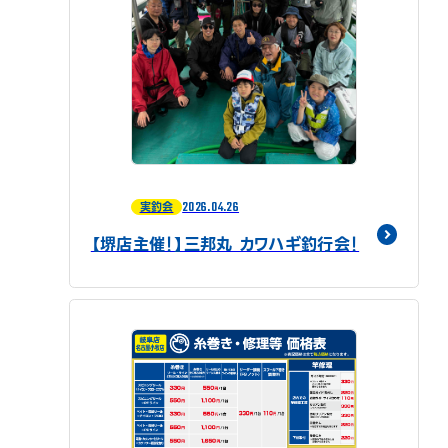
2026.04.26
実釣会
【堺店主催！】三邦丸 カワハギ釣行会！