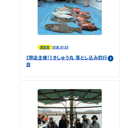
2026.07.03
実釣会
【堺店主催！】きしゅう丸 落とし込み釣行
会