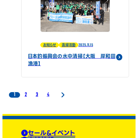
2025.11.15
お知らせ
清掃活動
日本釣振興会の水中清掃【大阪 岸和田
漁港】
1
2
3
4
セール&イベント