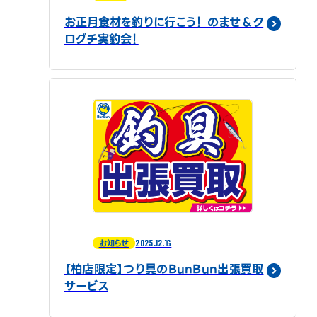
お正月食材を釣りに行こう！ のませ＆ク
ログチ実釣会！
2025.12.16
お知らせ
【柏店限定】つり具のBunBun出張買取
サービス