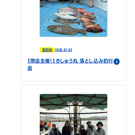
2026.07.03
実釣会
【堺店主催！】きしゅう丸 落とし込み釣行
会