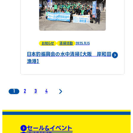
2025.11.15
お知らせ
清掃活動
日本釣振興会の水中清掃【大阪 岸和田
漁港】
1
2
3
4
セール&イベント