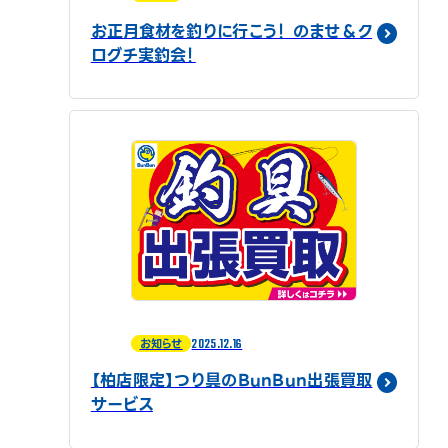
お正月食材を釣りに行こう！ のませ＆ク
ログチ実釣会！
2025.12.16
お知らせ
【柏店限定】つり具のBunBun出張買取
サービス