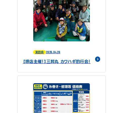
2026.04.26
実釣会
【堺店主催！】三邦丸 カワハギ釣行会！