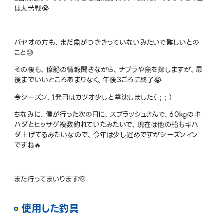
は大苦戦😭
パヤオの方も、まだ魚がつききっていないみたいで難しいとの
こと😓
その後も、僚船の情報聞きながら、ナブラや魚を探しますが、最
後までいいところあまりなく、午後3ごろに終了😭
今シーズン、1発目はカツオ少しと撃沈しました（ ; ; ）
ちなみに、僕が行った次の日に、スプラッシュさんで、60kgのキ
ハダとヒッサゲ複数釣れていたみたいで、現在は他の船もキハ
ダ上げてるみたいなので、今年は少し遅めですがシーズンイン
ですね🔥
また行ってまいります🫡
使用した釣具