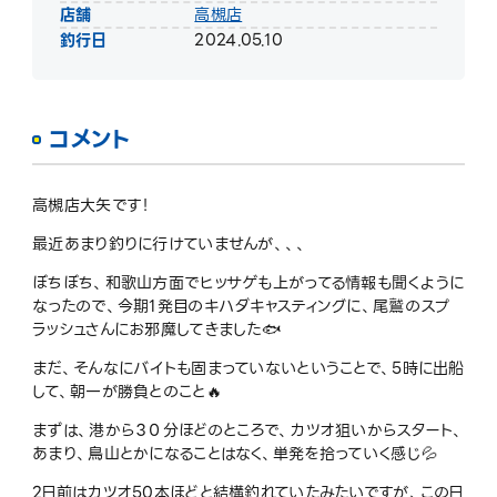
店舗
高槻店
釣行日
2024.05.10
コメント
高槻店大矢です！
最近あまり釣りに行けていませんが、、、
ぼちぼち、和歌山方面でヒッサゲも上がってる情報も聞くように
なったので、今期1発目のキハダキャスティングに、尾鷲のスプ
ラッシュさんにお邪魔してきました🐟
まだ、そんなにバイトも固まっていないということで、5時に出船
して、朝一が勝負とのこと🔥
まずは、港から３０分ほどのところで、カツオ狙いからスタート、
あまり、鳥山とかになることはなく、単発を拾っていく感じ💦
2日前はカツオ50本ほどと結構釣れていたみたいですが、この日