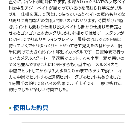
直ぐにポイント移動沖にでます。水深６０ｍぐらいでの反応ベイ
トは中型アジ ベイトが掛かっているのを感じられ竿先がブル
ブル 仕掛を底まで落として待っているとベイトの反応も無くな
り周りに青物などの気配が無いのがわかります。時間だけが過
ぎポイントも変わり仕掛け投入ベイトも掛かり仕掛けを安定さ
せるとゴンゴンと本命アタリしかし針掛かりはせず スタッフが
ヒットしてやり取りもラインブレイク 最後の流しでヒット底に
持っていくアタリゆっくりと上がってきて見えたのはヒラメ 後
半に向けて大きくポイント移動イカメタルです 日置沖まで行っ
てイカメタルスタート 早速底でヒットするも小型 潮が悪いの
で３名並んですることにヒットするも小型中心 スルメイカも
中層でヒットしてからは３人水深２０ｍまでのタナで誘い イ
カも中層でヒットすると連続ヒット ダブるヒットもありました。
１時間半の釣りで８ハイの釣果でまずまずです。 駆け抜けた
釣行でしたが楽しい時間でした。
使用した釣具