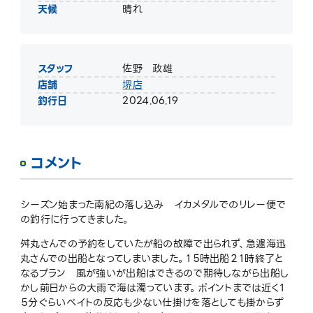
天候
晴れ
スタッフ
佐野 政雄
店舗
堺店
釣行日
2024.06.19
コメント
シーズン始まった南紀の落し込み イカメタルでのリレー便で
の釣行に行ってきました。
舛丸さんでの予約をしていたが船の故障で出られず、急遽海迅
丸さんでの出船となってしまいました。１５時出船２１時終了と
なるプラン 風が強いが出船はできるので期待しながら出船し
かし前日からの大雨で海は濁っています。ポイントまでは近く１
５分ぐらいベイトの反応も少ない仕掛けを落としても掛からず