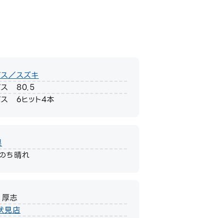
バス／スズキ
ス 80.5
ス 6ヒット4本
県
りのち晴れ
 厚志
伏見店