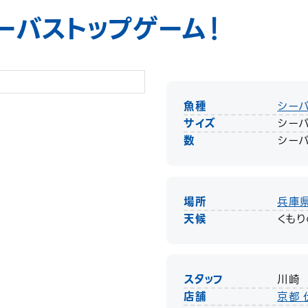
ーバストップゲーム！
魚種
シー
サイズ
シーバ
数
シーバ
場所
兵庫
天候
くも
スタッフ
川崎
店舗
京都 