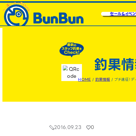
セール&イベン
釣果情
HOME
/
釣果情報
/
プチ遠征！デ
2016.09.23
0