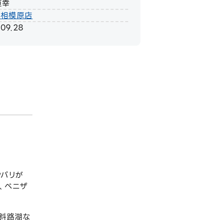
直幸
ン相模原店
.09.28
ッパリが
、ベニザ
屈斜路湖な