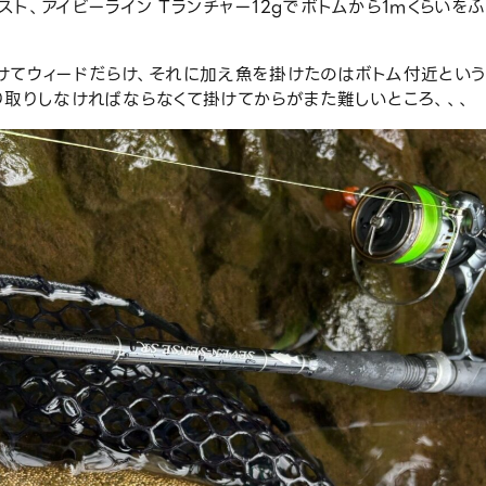
ト、アイビーライン Tランチャー12gでボトムから1mくらいを
けてウィードだらけ、それに加え魚を掛けたのはボトム付近という
取りしなければならなくて掛けてからがまた難しいところ、、、