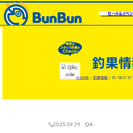
セール&イベン
釣果情
HOME
/
釣果情報
/
芦ノ湖の”紅
2025.09.29
4