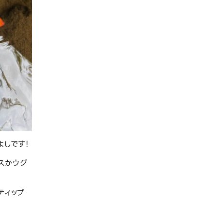
よしです！
スかウグ
ティップ