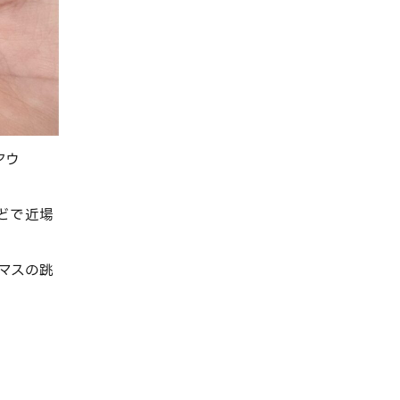
アウ
などで近場
マスの跳