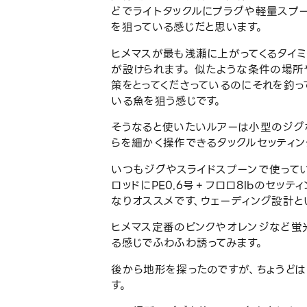
どでライトタックルにプラグや軽量スプ
を狙っている感じだと思います。
ヒメマスが最も浅瀬に上がってくるタイ
が設けられます。 似たような条件の場
策をとってくださっているのにそれを釣っ
いる魚を狙う感じです。
そうなると使いたいルアーは小型のジグ
らを細かく操作できるタックルセッティン
いつもジグやスライドスプーンで使ってい
ロッドにPE0.6号＋フロロ8lbのセッテ
なりオススメです、ウェーディング設計と
ヒメマス定番のピンクやオレンジなど蛍
る感じでふわふわ誘ってみます。
後から地形を探ったのですが、ちょうど
す。