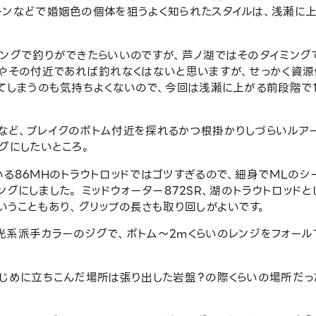
ーンなどで婚姻色の個体を狙うよく知られたスタイルは、浅瀬に
ミングで釣りができたらいいのですが、芦ノ湖ではそのタイミング
所やその付近であれば釣れなくはないと思いますが、せっかく資
てしまうのも気持ちよくないので、今回は浅瀬に上がる前段階で1
など、ブレイクのボトム付近を探れるかつ根掛かりしづらいルアー
グにしたいところ。
る86MHのトラウトロッドではゴツすぎるので、細身でMLのシ
ィングにしました。 ミッドウォーター872SR、湖のトラウトロッド
いうこともあり、グリップの長さも取り回しがよいです。
光系派手カラーのジグで、ボトム〜2mくらいのレンジをフォール
はじめに立ちこんだ場所は張り出した岩盤？の際くらいの場所だっ