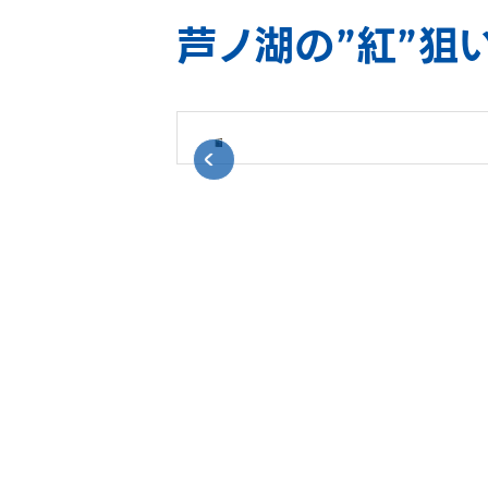
芦ノ湖の”紅”狙