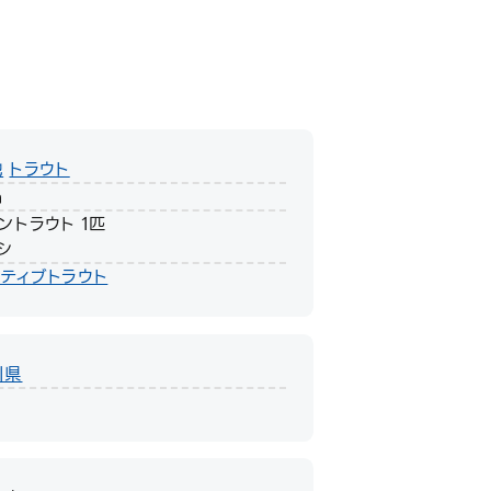
他
トラウト
m
ントラウト 1匹
シ
ティブトラウト
川県