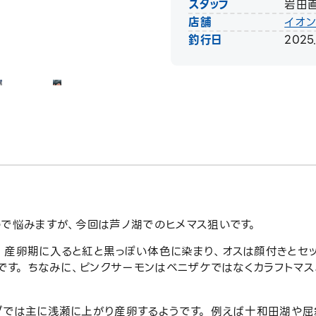
スタッフ
岩田
店舗
イオ
釣行日
2025
ので悩みますが、今回は芦ノ湖でのヒメマス狙いです。
、産卵期に入ると紅と黒っぽい体色に染まり、オスは顔付きとセ
です。 ちなみに、ピンクサーモンはベニザケではなくカラフトマス
グでは主に浅瀬に上がり産卵するようです。 例えば十和田湖や