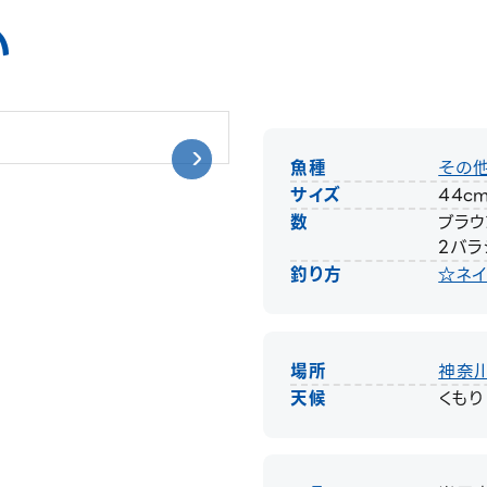
い
魚種
その
サイズ
44c
数
ブラウ
2バラ
釣り方
☆ネイ
場所
神奈
天候
くもり