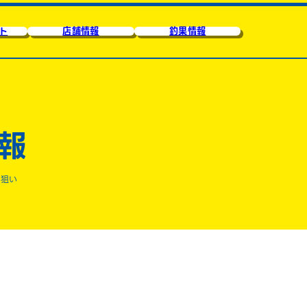
ト
店舗情報
釣果情報
報
”狙い