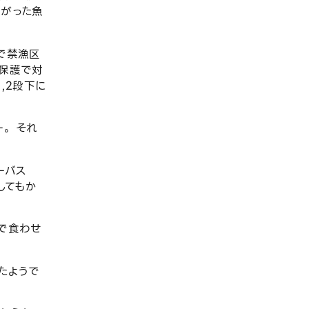
上がった魚
で禁漁区
源保護で対
,2段下に
。 それ
ーバス
としてもか
で食わせ
たようで