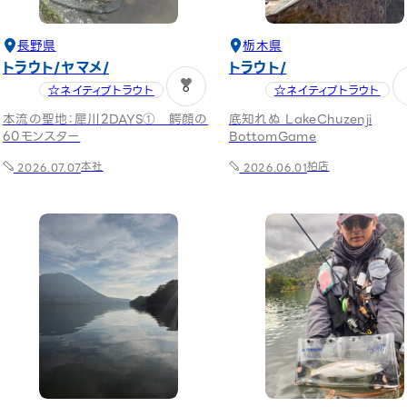
長野県
栃木県
トラウト
ヤマメ
トラウト
6
☆ネイティブトラウト
☆ネイティブトラウト
本流の聖地：犀川2DAYS① 鰐顔の
底知れぬ LakeChuzenji
60モンスター
BottomGame
本社
柏店
2026.07.07
2026.06.01