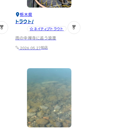
栃木県
トラウト
6
5
☆ネイティブトラウト
雨の中禅寺に追う浪漫
柏店
2026.05.27