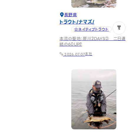
長野県
トラウト
ナマズ
4
☆ネイティブトラウト
本流の聖地：犀川2DAYS② 二日連
続の60UP⁉
本社
2026.07.07