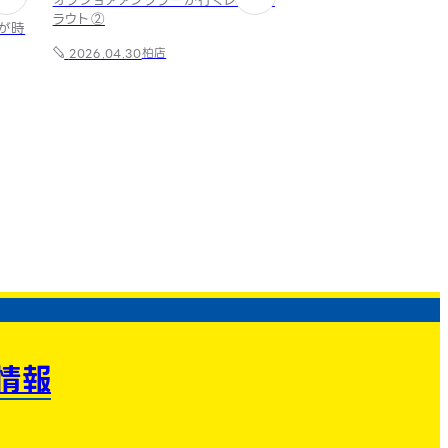
オフショアアングラーが行くレイクト
ラウト②
が時
柏店
2026.04.30
情報