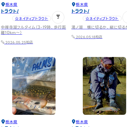
栃木県
栃木県
トラウト
トラウト
3
☆ネイティブトラウト
☆ネイティブトラウト
中禅寺湖フルタイム（3-19時、歩行距
湯ノ湖 横に切るか、縦に切る
離10km～）
柏店
2026.05.18
柏店
2026.05.25
栃木県
栃木県