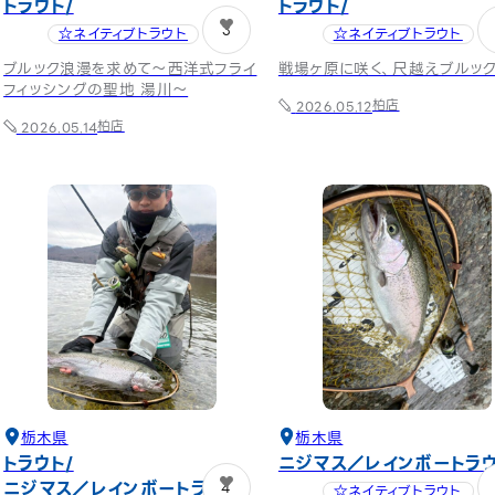
トラウト
トラウト
3
☆ネイティブトラウト
☆ネイティブトラウト
ブルック浪漫を求めて〜西洋式フライ
戦場ヶ原に咲く、尺越えブルッ
フィッシングの聖地 湯川〜
柏店
2026.05.12
柏店
2026.05.14
栃木県
栃木県
トラウト
ニジマス／レインボートラ
ニジマス／レインボートラウト
4
☆ネイティブトラウト