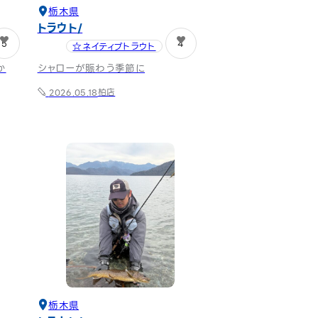
栃木県
トラウト
5
4
☆ネイティブトラウト
か
シャローが賑わう季節に
柏店
2026.05.18
栃木県