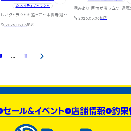
☆ネイティブトラウト
深みより 巨魚が沸き立つ 逢魔
レイクトラウトを追って〜中禅寺湖〜
柏店
2026.05.06
柏店
2026.05.06
10
...
11
セール&イベント
店舗情報
釣果