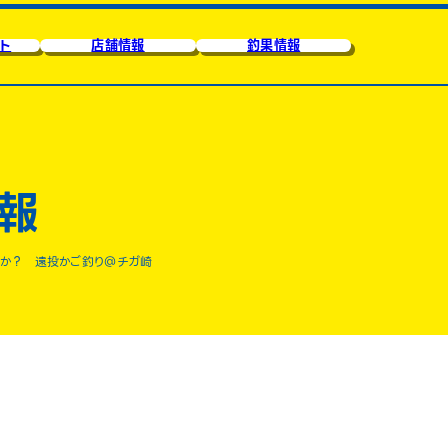
ト
店舗情報
釣果情報
報
か？ 遠投かご釣り＠チガ崎