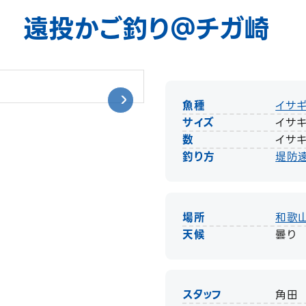
？ 遠投かご釣り＠チガ崎
魚種
イサ
サイズ
イサキ
数
イサキ
釣り方
堤防
場所
和歌
天候
曇り
スタッフ
角田