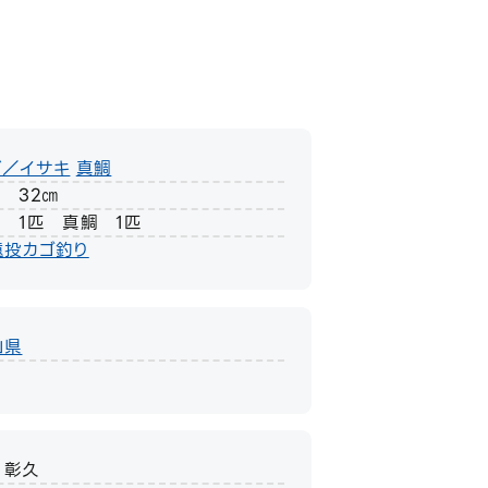
ギ／イサキ
真鯛
 32㎝
 1匹 真鯛 1匹
遠投カゴ釣り
山県
 彰久