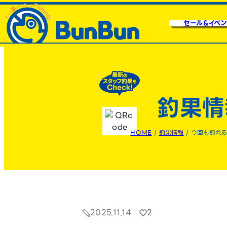
セール&イベン
釣果情
HOME
/
釣果情報
/
今回も釣れる
2025.11.14
2