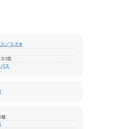
バス／スズキ
m
ス1匹
ーバス
県
直哉
店