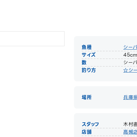
魚種
シー
サイズ
45c
数
シーバ
釣り方
☆シ
場所
兵庫
スタッフ
木村
店舗
高槻