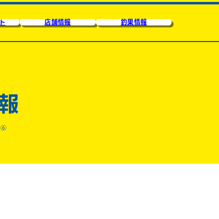
ト
店舗情報
釣果情報
報
査⑥