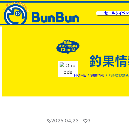
セール&イベン
釣果情
HOME
/
釣果情報
/
バチ抜け調
2026.04.23
3