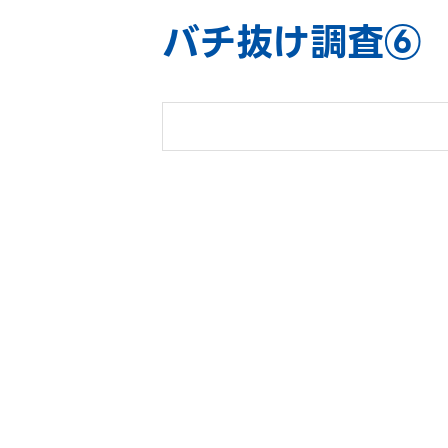
バチ抜け調査⑥