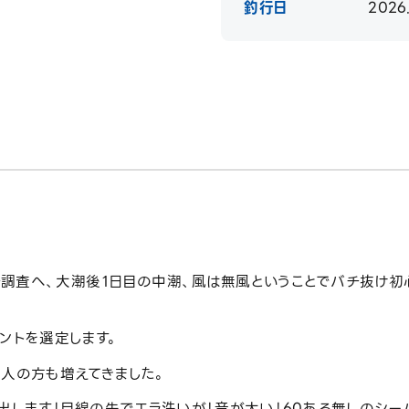
釣行日
2026
調査へ、大潮後１日目の中潮、風は無風ということでバチ抜け初
ントを選定します。
り人の方も増えてきました。
出します！目線の先でエラ洗いが！音が太い！60ある無しのシー