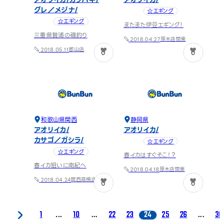
グレ／メジナ
☆エギング
☆エギング
またまた伊豆エギング！
三重県贄浦の磯釣り
厚木店
関東
2018.04.27
郡山店
2018.05.11
0
0
和歌山県
関西
静岡県
アオリイカ
アオリイカ
カサゴ／ガシラ
☆エギング
☆エギング
春イカはすぐそこ！？
春イカ狙いに南紀へ
厚木店
関東
2018.04.18
関西
高槻店
2018.04.24
0
0
1
...
10
...
22
23
24
25
26
...
3