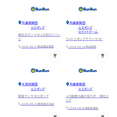
兵庫県
関西
兵庫県
関西
☆エギング
☆エギング
☆ライトゲーム
明石のケンサキイカ釣りリベン
ジ
ライトエギングでケンサキ！
西昆陽店
関西
堺店
関西
2018.08.27
2018.08.24
0
0
大阪府
関西
兵庫県
関西
☆エギング
☆エギング
泉南ケンサキエギング
イカ調査も腕が足りず 明石エ
リア
関西
高井田店
2018.08.23
関西
高槻店
2018.08.16