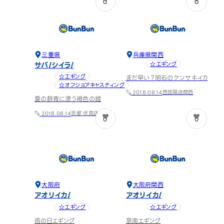
0
0
三重県
兵庫県
関西
サバ
シイラ
☆エギング
☆エギング
まだ早い？明石のケンサキイカ
☆オフショアキャスティング
西昆陽店
関西
2018.08.14
夏の群青に漂う褐色の鎧
京都 伏見店
関西
2018.08.14
0
0
大阪府
大阪府
関西
アオリイカ
アオリイカ
☆エギング
☆エギング
雨の日エギング
泉南エギング