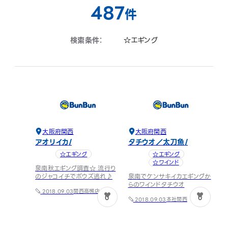
487
件
検索条件：
☆エギング
大阪府
関西
大阪府
関西
アオリイカ
タチウオ／太刀魚
☆エギング
☆エギング
☆ワインド
泉南秋エギング調査☆ 流行り
のジャコイチでボウズ逃れ♪
泉南でケンサキイカエギングか
らのワインドタチウオ
関西
高槻店
2018.09.03
0
0
本社
関西
2018.09.03