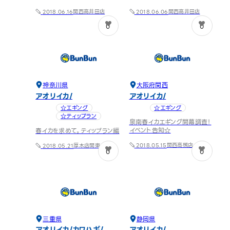
関西
高井田店
関西
高井田店
2018.06.16
2018.06.06
0
0
神奈川県
大阪府
関西
アオリイカ
アオリイカ
☆エギング
☆エギング
☆ティップラン
泉南春イカエギング開幕調査！
イベント告知☆
春イカを求めて。ティップラン編
関西
高槻店
厚木店
関東
2018.05.15
2018.05.21
0
0
三重県
静岡県
アオリイカ
カワハギ
アオリイカ