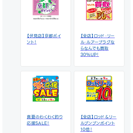
🅿️ Large parking lot 
selection of tackle for 
available

shore jigging, rockfish 
－－－－－－－－－－－－
fishing, and squid 
－－－－－
fishing. If you're 
planning a fishing trip 
【伏見店】京都ポイ
【全店】ロッド・リー
to Maizuru, be sure to 
ント！
ル・ルアープラグな
visit our store before 
らなんでも買取
you head out!

30％UP！
-----------------------
--------------

舞鶴でロックフィッシュ＆
ショアゲーム！アコウやサゴ
シを狙って釣行

こんにちは！つり具のブンブ
ンです。

真夏のわくわく釣り
【全店】ロッド＆リー
今回は京都府・舞鶴エリア
応援SALE！
ルブンブンポイント
で、アコウ（キジハタ）やサ
10倍！
ゴシを狙ったショアゲーム