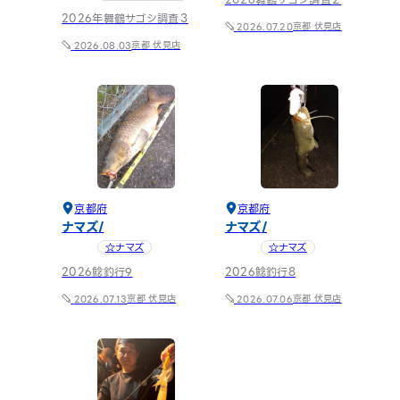
2026舞鶴サゴシ調査２
まります。

2026年舞鶴サゴシ調査３
京都 伏見店
2026.07.20
つり具のブンブンでは、舞
京都 伏見店
2026.08.03
鶴エリアのライトショアジギ
ングやロックフィッシュ、エ
ギング用品を豊富に取り揃
えています。舞鶴での釣行
準備はぜひ当店をご利用く
ださい。
京都府
京都府
ナマズ
ナマズ
☆ナマズ
☆ナマズ
2026鯰釣行9
2026鯰釣行8
京都 伏見店
京都 伏見店
2026.07.13
2026.07.06