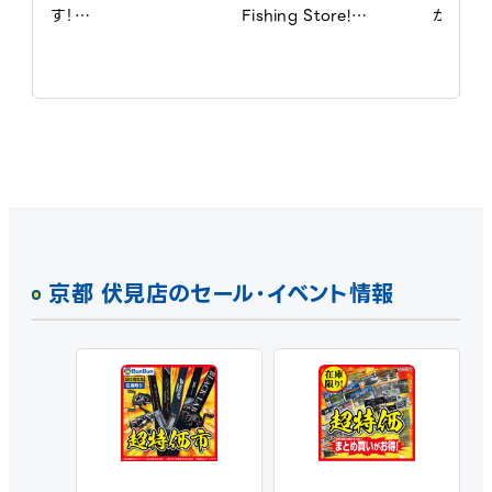
す！

Fishing Store!

がチャンス
⁡

ご検討されているロッド、
This time, I went shore 
この4日
リールがある方は是非この
fishing in Maizuru, 
機会にお買い求めください
Kyoto, targeting 
ご来店お
ませ✨️

Rockfish (Kijihata) and 
－－－
⁡

Spanish Mackerel 
－－－－
－－－－－－－－－－－－
(Sagoshi).

つり具
－－－－－

店

つり具のブンブン京都伏見
I started the morning 
⏰営業時
店

searching for Spanish 
22:00

⏰営業時間 10:00〜
Mackerel, but there 
📌京都
京都 伏見店のセール・イベント情報
22:00

was no activity. I then 
路芝生1 
📌京都府京都市伏見区横大
switched to a Texas-
🚃京阪
路芝生1 2F

style rig with a Crazy 
20分

🚃京阪　中書島駅より徒歩
Flapper soft bait to 
🚗国道
20分

target Rockfish. There 
点より南
🚗国道1号線「大手筋」交差
were plenty of bites, 
 「横大
点より南に約100m

but most of the fish 
約400m
 「横大路」交差点より北に
were undersized and 
🅿️大型
約400m

released.

－－－