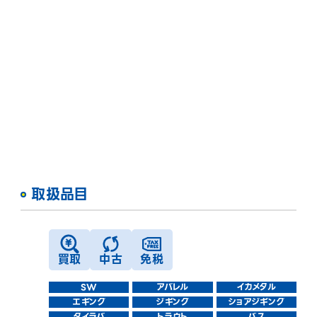
取扱品⽬
買取
中古
免税
SW
アパレル
イカメタル
エギング
ジギング
ショアジギング
タイラバ
トラウト
バス