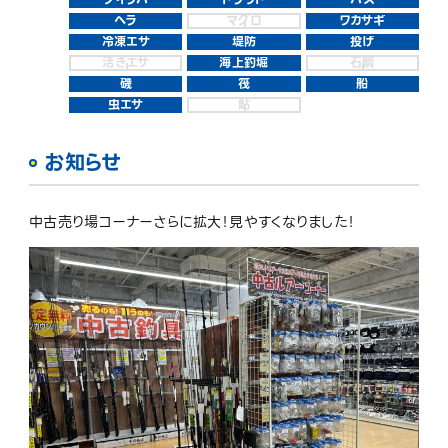
ヘラ
マグロ
ワカサギ
冷凍エサ
堤防
投げ
活きエサ
海上釣堀
石鯛
磯
筏
船
虫エサ
鮎
お知らせ
中古売り場コーナーさらに拡大！見やすくなりました！