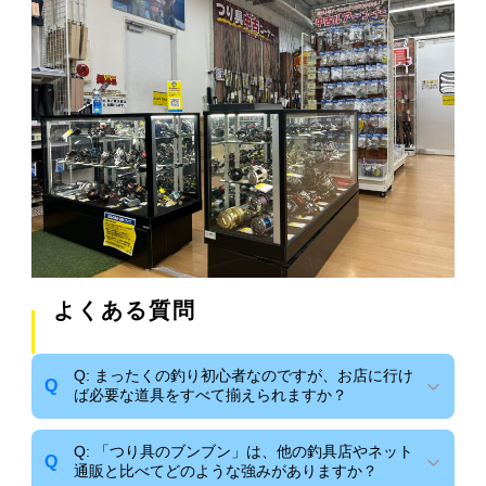
よくある質問
Q: まったくの釣り初心者なのですが、お店に行け
Q
ば必要な道具をすべて揃えられますか？
Q: 「つり具のブンブン」は、他の釣具店やネット
A
A: はい、初めての方でも安心して釣りを始められる
Q
通販と比べてどのような強みがありますか？
よう、竿やリール、仕掛けがセットになった入門