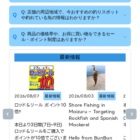
セットから防波堤・船・ルアー釣りなどの専門道具
まで豊富に取り揃えております。専門知識を持った
Q: 店舗の周辺地域で、今おすすめの釣りスポット
A
A: 当店は関西・関東を中心に展開する大型釣具専門
Q
スタッフが、お客様の予算や「どこで、何を釣りた
や釣れている魚の情報はわかりますか？
店として、圧倒的な品揃えと最新タックル（釣具）
いか」に合わせて親切に道具選びをサポートいたし
のいち早い入荷が最大の特徴です。ネット通販とは
ますので、手ぶらでお気軽にご来店ください。
違い、実際にリールの巻き心地や竿の軽さを手に
Q: 商品の価格帯や、お得に買い物をできるセー
A
はい、お任せください！

Q
とって体感していただけるほか、地域ごとの「今ま
ル・ポイント制度はありますか？
さに釣れている最新の釣り物情報（リアルタイムの
つり具のブンブン京都伏見店では、近隣エリアの最
一次情報）」を店頭でスタッフから直接収集できる
新釣果情報やおすすめの釣り場をご案内しておりま
最新情報
A
A: 当店では、初心者向けのリーズナブルな価格帯か
点が大きな強みです。
す。

ら、ベテランの方も納得のハイエンドモデルまで幅
広くカバーしています。また、お買い物ごとにポイ
この時期は、桂川・宇治川・木津川ではブラックバ
ントが貯まるお得な「ブンブン会員カード（アプ
スやナマズ、琵琶湖ではブラックバスや小鮎、日本
リ）」をご用意しているほか、季節ごとの大型セー
海方面ではアジ・キス・イカ・青物などが人気で
ルやイベントも定期的に開催しております。平均的
す。

2026/08/07
な予算感やセールの最新情報は、公式アプリやホー
最新情報
2026/08/03
最新情報
2026/07
ムページの店舗情報からいつでもご確認いただけま
ロッド＆リール ポイント10
Shore Fishing in 
本日7/1
「今釣れている魚は？」「初心者におすすめの釣り
す。
倍‼️

Maizuru – Targeting 
祝）

場は？」「必要な仕掛けやルアーは？」など、お客
⁡

Rockfish and Spanish 
ロッド・
様のご希望に合わせてスタッフが丁寧にご案内いた
本日より3日間(7日~9日)
Mackerel

キャンペ
します。ぜひお気軽にご相談ください。
ロッド＆リールをご購入で
ポイントが10倍でございま
Hello from BunBun 
ご購入検