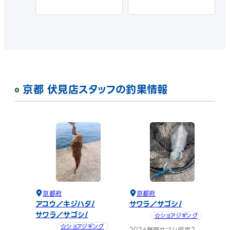
に行ってきました。

朝はサゴシ狙いからスター
トしましたが反応はなく、そ
の後はクレイジーフラッ
パーを使用した直リグでア
コウを狙いました。アタリは
多かったものの、小型が中
京都 伏見店スタッフの釣果情報
心でリリースサイズばかり
でした。

夕マヅメはポイントを移動
し再びサゴシを狙いました
が、この日はエソが高活性。
10回以上ヒットし、最終的
に7匹のエソをキャッチして
納竿となりました。

京都府
京都府
秋にはアオリイカの新子も
アコウ／キジハタ
サワラ／サゴシ
多く確認でき、今後のアオリ
サワラ／サゴシ
☆ショアジギング
イカシーズンにも期待が高
☆ショアジギング