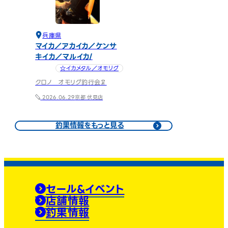
兵庫県
マイカ／アカイカ／ケンサ
キイカ／マルイカ
☆イカメタル／オモリグ
クロノ オモリグ釣行会🦑
京都 伏見店
2026.06.29
釣果情報をもっと見る
セール&イベント
店舗情報
釣果情報