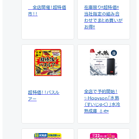
🅿️大型駐車場あり

－－－
全店開催！超特価
在庫限り‼超特価‼
－－－－－－－－－－－－
In the evening, I moved 
市！！
当社指定の組み合
－－－－－

to another spot hoping 
わせでまとめ買いが
BunBun Fishing Kyoto 
for a feeding frenzy, 
お得‼
Fushimi Store

but instead, Lizardfish 
(Eso) were extremely 
⏰ Business Hours: 
active. After more than 
10:00 AM – 10:00 PM

10 strikes, I landed 
📌 Address: 2F, 1 
seven Eso before 
Yokooji Shibafu, 
calling it a day.

Fushimi-ku, Kyoto, 
Japan

One exciting sign was 
🚃 Access: 20-minute 
the large number of 
walk from Chushojima 
juvenile Aori squid 
全店で予約開始！
超特価！！バスル
Station (Keihan Line)

swimming in the area, 
✨Hapyson「水熱
アー
🚗 Approximately 100 
suggesting that the 
（すいじゅく）」水冷
m south of the Otesuji 
upcoming Autumn Aori 
熟成庫 💧🐟
Intersection on 
Squid season should be 
National Route 1

very promising.

🚗 Approximately 400 
m north of the Yokooji 
At BunBun Fishing 
Intersection

Store, we carry a wide 