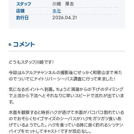
スタッフ
川崎 厚志
店舗
本社
釣行日
2026.04.21
コメント
どうもスタッフ川崎です！
今回はルアルアチャンネルの撮影後にせっかく和歌山まで来た
のでついでにナイトリバーシーバス調査に行って来ました！
気になるポイントへ到着。ちょうど満潮からの下げのタイミング
で上流から下流へとそれなりに早いスピードで流れが出ていま
す。
水面を観察すると時折ハクが逃げて水面がパコパコ割れている
のでおそらくセイゴサイズのシーバスがハクをガツガツ食いあ
げているようでした。ハクを食っている時に良く釣れるシリテン
バイブをセットしてキャスト！ですが反応なし。