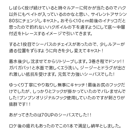
しばらく投げ続けていると時々ルアーに何かが当たるのでハク
以外にもベイトが入っているのかなと思い、サイレントアサシン
80Sにチェンジしキャスト。おそらく10ｃｍ前後のイナッコだと
思ったので釣れないハクボイルの下を通すようにして底～中層
付近をトレースするイメージで引いてきます。
すると1投目でシーバスのチェイスがあったので、少しルアーが
通る位置をずらすように向きを少し変えてキャスト！
着水後少し沈ませてからリトリーブします。3巻き程でドンッ！！
ガバガバッ！と水面で激しくエラ洗い。ジージーとドラグが出さ
れ激しい抵抗を受けます。元気で力強いシーバスでした！
ゆっくり丁寧にやり取りし無事にキャッチ！最後お尻のフックだ
けでしたが、しっかりとフックが掛かっていたのでバレませんで
した！ブンブンオリジナルフック使用していたのですが刺さりが
抜群です！！
あがってきたのは70UPのシーバスでした！！
ロケ後の疲れもあったのでこの1本で満足し納竿としました。